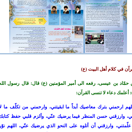
رآن في كلام أهل البيت (ع)
حمّاد بن عيسى، رفعه الى أمير المؤمنين
(ع)
قال: قال رسول الله
: أعلمك دعاء لا تنسى القرآن:
لهم ارحمني بترك معاصيك أبداً ما ابقيتني، وارحمني من تكلّف ما لا
ني، وارزقني حسن المنظر فيما يرضيك عنّي، وألزم قلبي حفظ كتابك
علّمتني، وارزقني أن أتلوه على النحو الذي يرضيك عنّي، اللهم نوّر