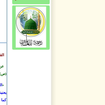
الق
عن 
(ص)
«
ال
يعني
كما 