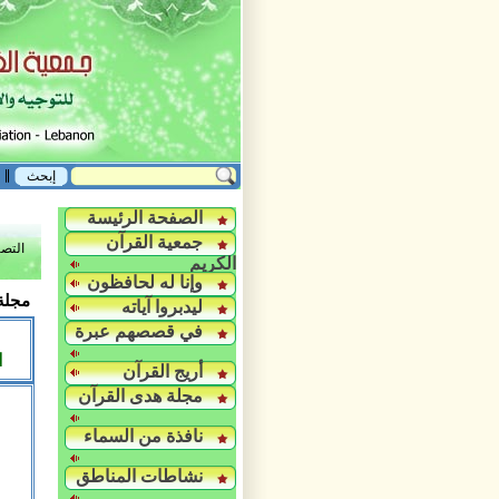
الصفحة الرئيسة
جمعية القرآن
التص
الكريم
وإنا له لحافظون
مجلة 
ليدبروا آياته
في قصصهم عبرة
ا
أريج القرآن
مجلة هدى القرآن
نافذة من السماء
نشاطات المناطق