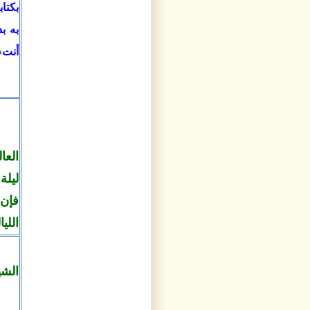
بكتا
به بد
أنت
.
الع
ليلة
فإن
اللي
«
الشه