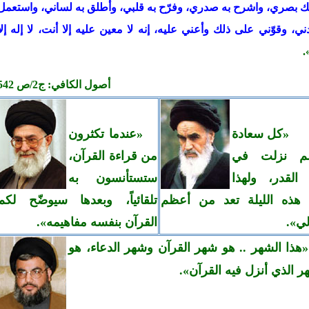
بك بصري، واشرح به صدري، وفرّح به قلبي، وأطلق به لساني، واستعمل
ني، وقوّني على ذلك وأعني عليه، إنه لا معين عليه إلا أنت، لا إله إلا
»
أصول الكافي: ج2/ص 542
«كل سعادة
«عندما تكثرون
الم نزلت في
من قراءة القرآن،
 القدر، ولهذا
ستستأنسون به
 هذه الليلة تعد من أعظم
تلقائياً، وبعدها سيوضّح لكم
الي»
.
القرآن بنفسه مفاهيمه»
.
هذا الشهر .. هو شهر القرآن وشهر الدعاء، هو
ر الذي أنزل فيه القرآن».