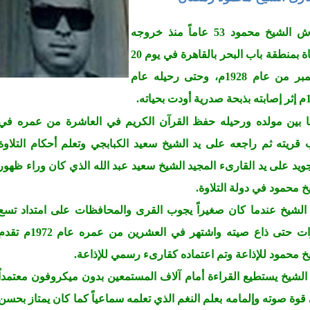
عاش الشيخ محمود 53 عاماً منذ خروجه
للحياة بمنطقة باب البحر بالقاهرة في يوم 20
ديسمبر من عام 1928م، وحتى رحيله عام
 بحياته
.
 بين مولده ورحيله حفظ القرآن الكريم في العاشرة من عمره في
ب قريته ثم راجعه على يد الشيخ سعيد الكبابجي وتعلم أحكام التلاوة
جويد على يد القارىء المجيد الشيخ سعيد عبد الله الذي كان وراء ظهور
خ محمود في دولة التلاوة.
لشيخ عندما كان صغيراً يجوب القرى والمحافظات على امتداد تسع
سنوات حتى ذاع صيته واشتهر في العشرين من عمره عام 1972م ت
خ محمود للإذاعة وتم اعتماده كقارىء رسمي للإذاعة.
الشيخ يستطيع القراءة أمام آلاف المستمعين بدون ميكروفون معتمداً
قوة صوته وإلمامه بعلم النغم الذي تعلمه سماعياً كما كان يمتاز بحسن