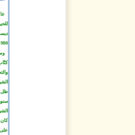
1980م إثر إصابته بذبحة صدرية أودت
وما
كتّا
والت
الشي
ظل ا
الشي
كان 
على 