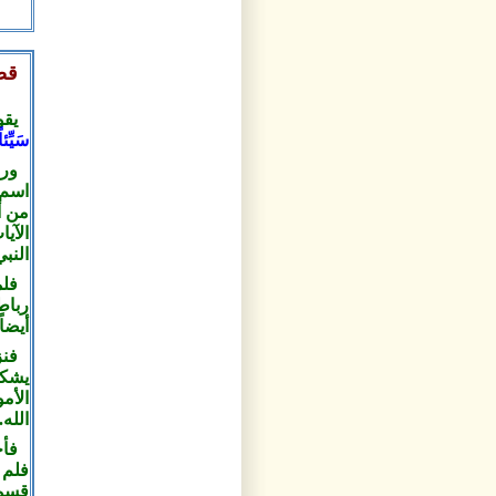
قص
يقو
سَيِّئا
ورد
اسم 
من أ
الآي
النبي
فلم
رباط
أيضاً
فنز
يشكر
الأم
الله
.
فأخ
فلم 
قسما