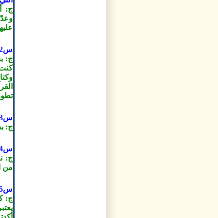
ج: أ
وعدّ
عليه
س2- متى بدأت رحلتك مع القرآن الكريم؟
ج: ب
كنت
وكتا
القر
تطور
س3
ج: بدأت كت
س4- هل شاركت في معارض قرآنية محلية ودولية؟
ج: ن
من ا
س5- متى بدأت بكتابة أكبر مصحف في العالم؟
يعتب
أكدت