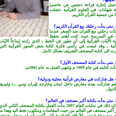
حمل إجازة قراءة (حفص عن عاصم)
ة شهادات في العلوم القرآنية حصلت
ا من جمعية القرآن الكريم.
دأت رحلتي مع القرآن منذ الصغر عندما
 في المدرسة حيث كنت أهتم بحفظ
بة الآيات القرآنية إلى أن تطور فن الخط ـ الذي زادته إبداعاً الآيات
آنية ـ وقد لمعت في رأسي فكرة كتابة بعض السور القرآنية التي
ت الى كتابة المصحف الشريف بشكل كامل.
-
متى بدأت كتابة المصحف الأول؟
ابته في عام 1999 م وانتهى العمل به عام 2002م.
عم شاركت بعدة معارض داخل لبنان وخارجه (إيران ودبي ...) وغيرها
لدول.
ج: كان ذلك في بدايات العام 2007 بدأت العمل بكتابة المصحف الثاني الذي
ر أكبر مصحف في العالم من حيث المقاسات ومكتوب بخط اليد وهذا ما
ه موسوعة غينيس للأرقام القياسية التي أكدت أنه لم يسجل عندهم