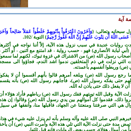
ة آية
ل سبحانه وتعالى: {
وَآخَرُونَ اعْتَرَفُواْ بِذُنُوبِهِمْ خَلَطُواْ عَمَلاً صَالِحا
وَآخَرَ
عَسَى اللّهُ أَن يَتُوبَ عَلَيْهِمْ إِنَّ اللّهَ غَفُورٌ رَّحِيمٌ
} التوبة /102
.
ت روايات عديدة في سبب نزول هذه الآية، إلاّ أننا نواجه في أكثرها
(أبي لبابة الأنصاري) فهو
-
حسب رواية
-
قد امتنع مع اثنين
-
أو أكثر
-
صحاب رسول الله
(ص)
من الاشتراك في غزوة تبوك، لكنهم لما سمعوا
ات التي نزلت في ذم المتخلفين ندموا اشد الندم، فجاؤوا الى مسجد
(ص)
وربطوا أنفسهم بأعمدته
.
ا رجع رسول الله
(ص)
وبلغه أمرهم قالوا بأنهم أقسموا أن لا يفكوا
هم حتى يفكه رسول الله
(ص)
، فأجابهم رسول الله
(ص)
بأنه يقسم
 أن لا يفعل ذلك حتى يأذن له الله
.
لت الآية وقبل الله توبتهم ففك رسول الله
(ص)
رباطهم فأراد هؤلاء أن
وا ذلك، فقدموا كل أموالهم بين يدي رسول الله
(ص)
وقالوا: إن هذه
وال هي التي صرفتنا ومنعتنا عن الجهاد، فاقبلها منا، وأنفقها في سبيل
برهم النبي صلى الله عليه وآله وسلم بأنه لم ينزل عليه شيء في هذا،
تمض مدة حتى نزلت الآية التي تلي هذه الآية وأمرت النبي
(ص)
أن يأخذ
ً من أموال هؤلاء، حسب بعض الروايات فإنه قبل ثلثها.