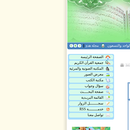
والتسعون
مجلة هدى القرآن العدد التاسع عشر
مجلة أريج القرآن، العدد الخامس وا
الصفحة الرئيسة
جمعية القرآن الكريم
المكتبة الصوتية والمرئية
معرض الصور
مكتبة الكتب
سؤال وجواب
صفحة البحــــث
القائمة البريـدية
سجـــــــل الزوار
خدمــــــــة RSS
تواصل معنا