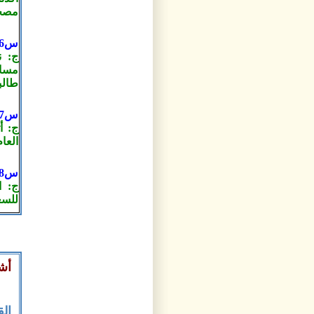
مصحف
س6- هل تشجع طلابك في المدرسة على كتابة القرآن؟
ج: ن
طالبا
س7- متى تتوقع أن ينتهي العمل بالمصحف الجديد؟
ج: أ
العام
س8- هل من كلمة أخيرة للناس كافة فيما يخص القرآن الكريم؟
ج: ا
للسع
أشه
ال