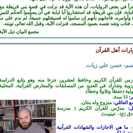
رأ في بعض الروايات، أن هذه الآية قد نزلت في قصة بني قريظة مع
لبابة، فإن بني قريظة قد استشاروا أبا لبابة في أن يسلّموا الحكم للنبي
وأوامره، فأجابهم بأنهم إن سلموا له فسيقتلهم جميعاً، ثم ندم على ما
، فتاب وشد نفسه بعمود المسجد، فنزلت الآية، وقبل الله تعالى توبته.
مجمع البيان ذيل الآية
ارات أهل القرآن
اسم: حسن علي زيات.
رس للقرآن الكريم وحافظ لعشرين جزءا منه وهو يتابع الدراسة
زوية وشارك في العديد من المسابقات والمعارض القرآنية، المحلية
لية (حفظاً وتلاوةً وخطاً).
ر:
33 سنة.
ع العائلي:
متزوج وله بنتان.
مل:
مدرّس للقرآن الكريم ( مدرسة
دق (ع)
-
عيتيت).
س1- ما هي الاجازات والشهادات القرآنية
 تحملها؟