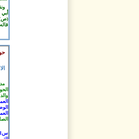
ونق
أبي 
(ص)
قاله
حو
ال
مد
الحو
والدو
العم
الوض
الع
الصا
التي