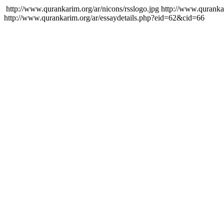
http://www.qurankarim.org/ar/nicons/rsslogo.jpg
http://www.quranka
http://www.qurankarim.org/ar/essaydetails.php?eid=62&cid=66