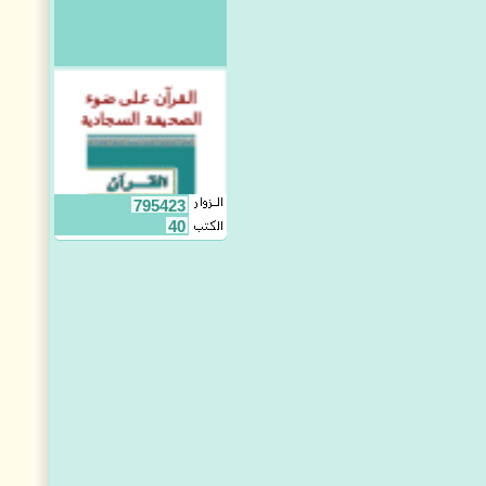
القرآن على ضوء
الصحيفة السجادية
795423
40
الوعد والوعيد في
القرآن المجيد