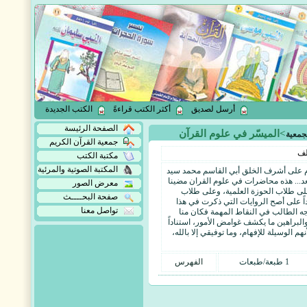
أرسل لصديق
أكثر الكتب قراءةً
الكتب الجديدة
الصفحة الرئيسة
>الميسّر في علوم القرآن
جمعية
جمعية القرآن الكريم
لف
مكتبة الكتب
المكتبة الصوتية والمرئية
ام على أشرف الخلق أبي القاسم محمد سيد
بعد... هذه محاضرات في علوم القران مضينا
معرض الصور
لى طلاب الحوزة العلمية، وعلى طلاب
صفحة البحــــث
اداً على أصح الروايات التي ذكرت في هذا
تواصل معنا
ه الطالب في النقاط المهمة فكان منا
والبراهين ما يكشف غوامض الأمور، استناداً
م الوسيلة للإفهام، وما توفيقي إلا بالله،
1 طبعة/طبعات
الفهرس