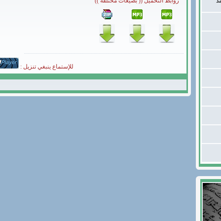
د
روابط التحميل (( بصيغات مختلفة ))
للإستماع ينبغي تنزيل :