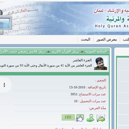
كتب
معرض الصور
البحث
»
»
المكتبة الصونية
ترتيل القرآن الكريم
ترتيل قاسم رضيعي حسب الأجزا
الجزء العاشر
الجزء العاشر من الآية 41 من سورة الأنفال وحتى الآية 93 من سورة التوبة
الحجم
:
تاريخ الإضافة
: 2010-10-13
عدد مرات الاستماع
:3951
عدد مرات التحميل
10
:
مدّة العرض
:
1351