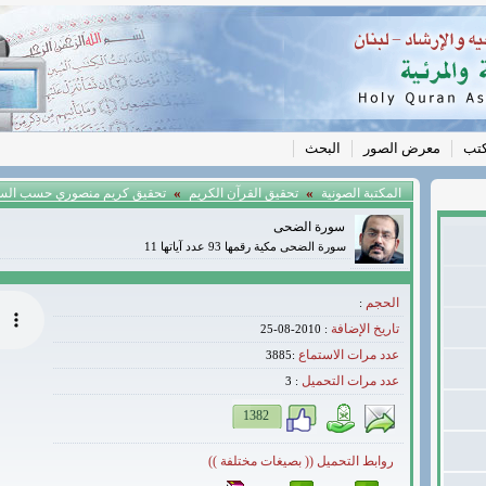
كتب
معرض الصور
البحث
»
»
المكتبة الصونية
تحقيق القرآن الكريم
تحقيق كريم منصوري حسب الس
سورة الضحى
سورة الضحى مكية رقمها 93 عدد آياتها 11
الحجم
:
تاريخ الإضافة
: 2010-08-25
عدد مرات الاستماع
:3885
عدد مرات التحميل
3
:
1382
روابط التحميل (( بصيغات مختلفة ))