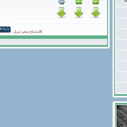
د
للإستماع ينبغي تنزيل :