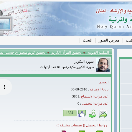
كتب
معرض الصور
البحث
»
»
المكتبة الصونية
تحقيق القرآن الكريم
تحقيق كريم منصوري حسب الس
سورة التكوير
سورة التكوير مكية رقمها 81 عدد آياتها 29
الحجم
:
تاريخ الإضافة
: 2010-08-30
عدد مرات الاستماع
:3851
عدد مرات التحميل
0
:
1324
روابط التحميل (( بصيغات مختلفة ))