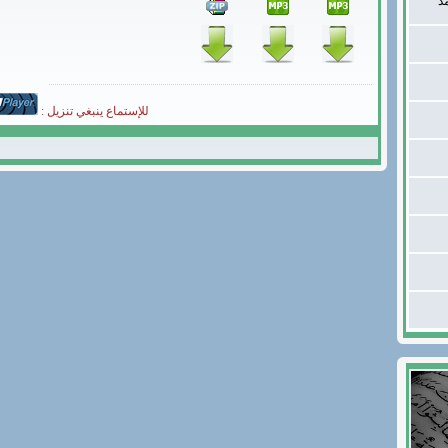
د
للإستماع ينبغي تنزيل :