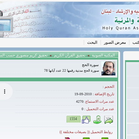
كتب
معرض الصور
البحث
»
»
المكتبة الصونية
تحقيق القرآن الكريم
تحقيق كريم منصوري حسب الس
سورة الحج
سورة الحج مدنية رقمها 22 عدد آياتها 78
الحجم
:
تاريخ الإضافة
: 2010-09-19
عدد مرات الاستماع
:4270
عدد مرات التحميل
0
:
1554
روابط التحميل (( بصيغات مختلفة ))