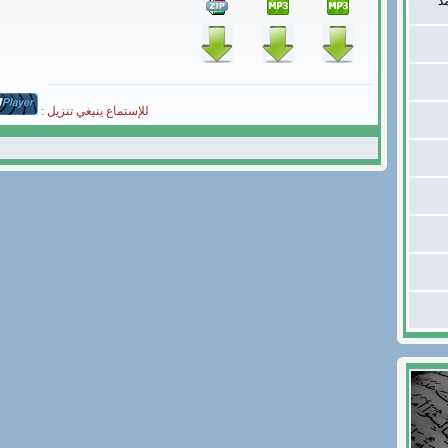
د
للإستماع ينبغي تنزيل :