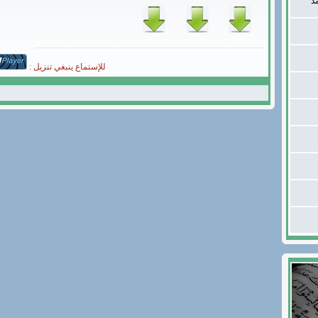
د
للإستماع ينبغي تنزيل :