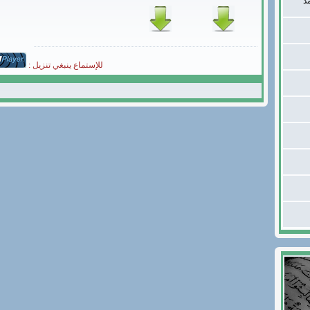
د
للإستماع ينبغي تنزيل :