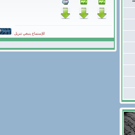
د
للإستماع ينبغي تنزيل :