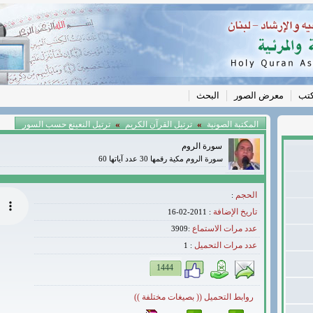
كتب
معرض الصور
البحث
»
»
المكتبة الصونية
ترتيل القرآن الكريم
ترتيل النعينع حسب السور
سورة الروم
سورة الروم مكية رقمها 30 عدد آياتها 60
الحجم
:
تاريخ الإضافة
: 2011-02-16
عدد مرات الاستماع
:3909
عدد مرات التحميل
1
:
1444
روابط التحميل (( بصيغات مختلفة ))