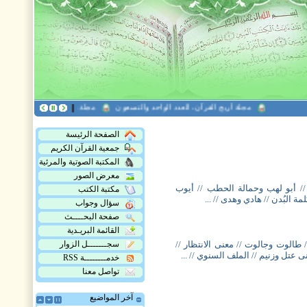
مجلة أريج القرآن، العدد الواحد والتسعون
مجلة هدى القرآن العدد التاسع 
الصفحة الرئيسة
جمعية القرآن الكريم
المكتبة الصوتية والمرئية
معرض الصور
 // أبو لهب وحمالة الحطب // أيوب
مكتبة الكتب
 البُدن // هادي وهدى // ...
سؤال وجواب
صفحة البحــــث
القائمة البريـدية
/ طالوت وجالوت // معنى الانتظار //
سجـــــــل الزوار
 عتل وزنيم // الملف السنوي // ...
خدمــــــــة RSS
تواصل معنا
آخر المواضيع