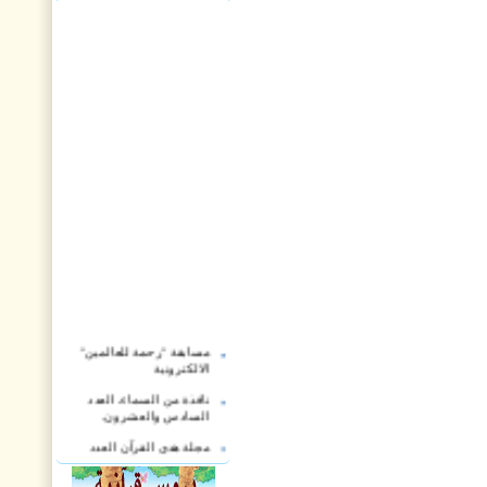
مسابقة "رحمة للعالمين"
الالكترونية
نافذة من السماء، العدد
السادس والعشرون.
مجلة هدى القرآن العدد
الثاني والعشرون
مجلة أريج القرآن، العدد