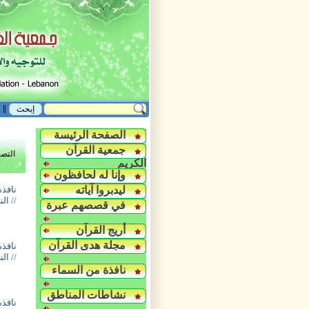
الصفحة الرئيسة
جمعية القرآن
التص
الكريم
وإنا له لحافظون
ليدبروا آياته
نافذة
// ال
في قصصهم عبرة
أريج القرآن
مجلة هدى القرآن
نافذة
// ال
نافذة من السماء
نشاطات المناطق
نافذة