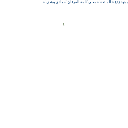
 هود (ع) // المائدة // معنى كلمة الفرقان // هادي وهدى // ...
1