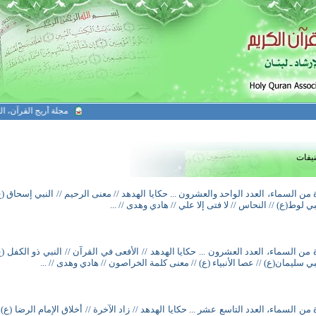
مجلة أريج القرآن، العد
نيفات
 من السماء، العدد الواحد والعشرون ... حكايا الهدهد // معنى الرحيم // النبي إسحاق (ع
نبي لوط(ع) // النحاس // لا فتى إلا علي // هادي وهدى // ...
 من السماء، العدد العشرون ... حكايا الهدهد // الأفعى في القرآن // النبي ذو الكفل (ع
نبي سليمان(ع) // عصا الأنبياء (ع) // معنى كلمة الخراصون // هادي وهدى // ...
 من السماء، العدد التاسع عشر ... حكايا الهدهد // زاد الآخرة // أخلاق الإمام الرضا (ع) /