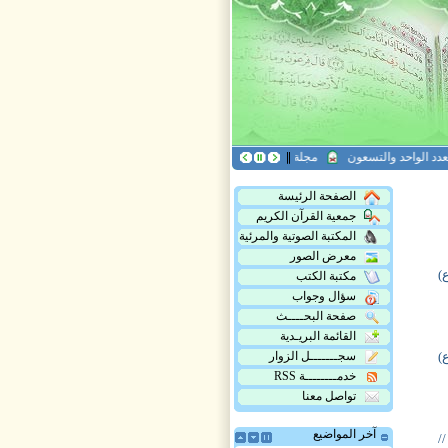
د الواحد والتسعون
مجلة هدى القرآن العدد التاسع عشر
مجلة أريج القرآن، العدد 
الصفحة الرئيسة
جمعية القرآن الكريم
المكتبة الصوتية والمرئية
معرض الصور
)
مكتبة الكتب
سؤال وجواب
صفحة البحــــث
القائمة البريـدية
)
سجـــــــل الزوار
خدمــــــــة RSS
تواصل معنا
آخر المواضيع
/