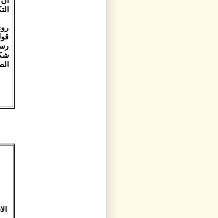
أن 
الت
روي
قوله
رسو
شكر
الصح
ال