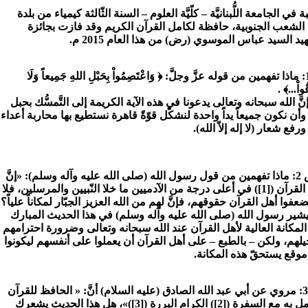
 في الجامعة اللُّبنانيَّة – كلّيَّة العلوم – السنة الثّالثة كيمياء من بلدة
 الشعب الجنوبية، حافظة لكامل القرآن الكريم وقد فازت بجائزة
يد السيد عباس الموسوي (رض) من هذا العام 2015 م.
س1: ماذا تفهمين من قوله عزَّ وجلَّ: ﴿ وَاعْتَصِمُواْ بِحَبْلِ اللهِ جَمِيعاً وَلَا
قُواْ...﴾ .
إنَّ الله سبحانه وتعالى يدعونا في هذه الآية الكريمة إلى التَّمسُّك بحبل
 وأن نكون جميعاً يداً واحدة لنشكّل قوّةً قاهرة نستطيع بها محاربة أعداء
ورفع شعار (لا إله إلاّ الله).
س 2: ماذا تفهمين من قول رسول الله (صلى الله عليه وآله وسلم): «إنَّ
أهل القرآن ([1]) في أعلى درجة من الآدميين ما خلا النّبيين والمرسلين، فلا
عفوا أهل القرآن حقوقهم، فإنَّ لهم من الله العزيز الجبّار لمكاناً علياً؟
يشير رسول الله (صلى الله عليه وآله وسلم) في هذا الحديث المبارك
المكانة العالية لأهل القرآن عند الله سبحانه وتعالى وضرورة احترامهم
يلهم، ولكن – بالطبع – على أهل القرآن أن يعملوا على أنفسهم ليكونوا
وقع يستحقّ هذه المكانة.
س 3: مروي عن أبي عبد الله الصادق (عليه السلام) أنَّ: « الحافظ للقرآن
العامل به مع السفرة ([2]) الكرام البررة ([3])»، هل هذا الحديث يشعرك