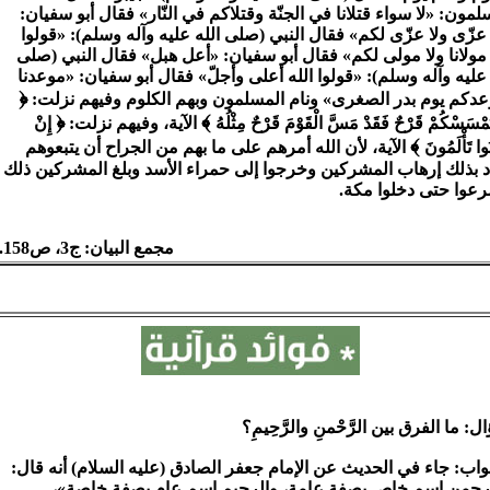
لمون: «لا سواء قتلانا في الجنّة وقتلاكم في النّار» فقال أبو سفيان:
 عزّى ولا عزّى لكم» فقال النبي (صلى الله عليه وآله وسلم): «قولوا
 مولانا ولا مولى لكم» فقال أبو سفيان: «أعل هبل» فقال النبي (صلى
 عليه وآله وسلم): «قولوا الله أعلى وأجلّ» فقال أبو سفيان: «موعدنا
﴿
دكم يوم بدر الصغرى» ونام المسلمون وبهم الكلوم وفيهم نزلت:
﴿
﴾
َمْسَسْكُمْ قَرْحٌ فَقَدْ مَسَّ الْقَوْمَ قَرْحٌ مِثْلُهُ
الآية، وفيهم نزلت:
إِنْ
﴾
ُوا تَأْلَمُونَ
الآية، لأن الله أمرهم على ما بهم من الجراح أن يتبعوهم
د بذلك إرهاب المشركين وخرجوا إلى حمراء الأسد وبلغ المشركين ذلك
عوا حتى دخلوا مكة.
مجمع البيان: ج3، ص158.
: ما الفرق بين الرَّحْمنِ والرَّحِيمِ؟
واب: جاء في الحديث عن الإمام جعفر الصادق (عليه السلام) أنه قال:
رحمن اسم خاص بصفة عامة، والرحيم اسم عام بصفة خاصة»،