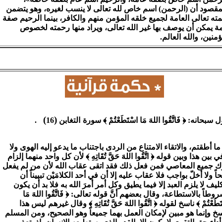
مقصود أن (الرحمن) اسم خاص لله تعالى لا ينسب لغيره، وهو يتضمن
ته تعالى العامة لجميع خلقه المؤمن منهم والكافر، بينما الرحيم صفة
ة يمكن أن يوصف بها غير الله تعالى، ويراد منها رحمته لخصوص
ؤمنين، والله العالم.
)
(
 سبحانه: ﴿ فَاتَّقُوا اللهَ مَا اسْتَطَعْتُمْ ﴾ سورة
التغابن
16
.
ما أطقتم، والاتقاء الامتناع من الردى باجتناب ما يدعو إليه الهوى ولا
ي بين هذا وبين قوله ﴿ اتَّقُوا اللهَ حَقَّ تُقَاتِهِ ﴾ لأن كل واحد منهما إلزام
ك جميع المعاصي فمن فعل ذلك فقد اتقى عقاب الله لأن من لم يفعل
حاً ولا أخلّ بواجب فلا عقاب عليه إلا أن في أحد الكلامَيْن تبييناً أن
كليف لا يلزم العبد إلا فيما يطيق وكل أمر أمرَ الله به فلا بد أن يكون
وطاً بالاستطاعة، وقال بعضهم أنَّ قوله تعالى: ﴿ فَاتَّقُوا اللهَ مَا
َطَعْتُمْ ﴾ ناسخ لقوله ﴿ اتَّقُوا اللهَ حَقَّ تُقَاتِهِ ﴾ وقال غيرهم ليس هذا
سخ وإنما هو مبين لإمكان العمل بهما جميعاً وهو الصحيح، ومن المسلم