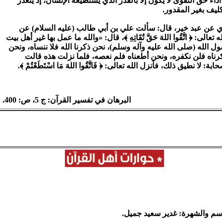
أداء حق التقوى لا يكون إلا بالقدر الذي يستطيعه الإنسان، إذ يتعذر
كليف بغير المقدور.
 عن عبد خير، قال: سألت علي بن أبي طالب (عليه السلام) عن
 تعالى: ﴿ اتَّقُوا اللهَ حَقَّ تُقَاتِهِ ﴾، قال: «والله ما عمل بها غير أهل بيت
ل الله (صلى الله عليه وآله وسلم)، نحن ذكرنا الله فلا ننساه، ونحن
ناه فلن نكفره، ونحن أطعناه فلم نعصه، فلما نزلت هذه قالت
ابة: لا نطيق ذلك، فأنزل الله تعالى: ﴿ فَاتَّقُوا اللهَ مَا اسْتَطَعْتُمْ ﴾.
البرهان في تفسير القرآن: ج 5، ص: 400.
اسم والشهرة: غدير سعيد جميل.