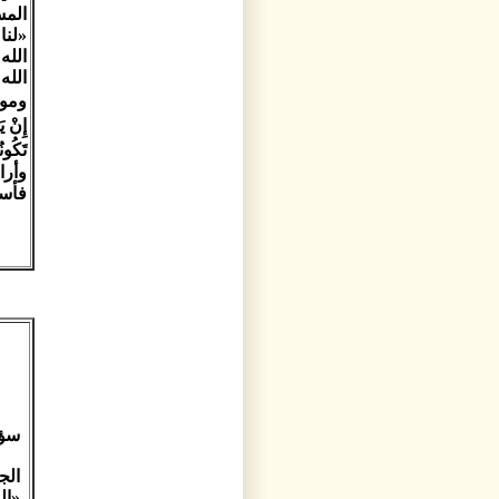
المس
«لنا
الله
الله
وموع
إِنْ ي
تَكُون
وأرا
فأسر
سؤال
الج
«ال