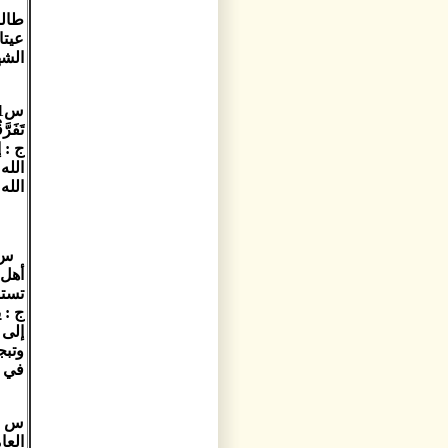
طالبة
عيتا
الشه
تَفَرَّ
ج : 
الله
الله 
تستض
ج : 
إلى 
وتبج
في م