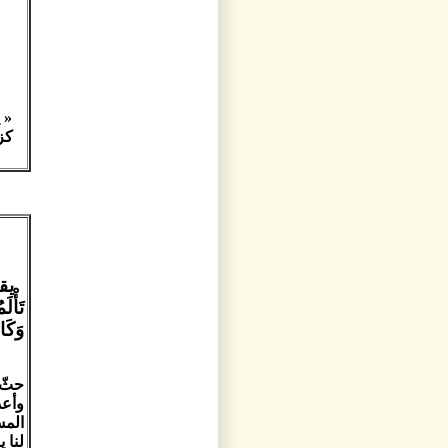
« 
كز
يقو
تَأْل
وَكَا
حثّ 
وأعد
المس
لنا 