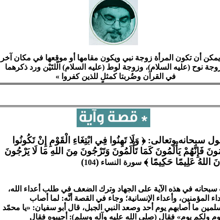
يمكن أن تكون المرأة زوجة نبي ويكون مقامها أو موقعها في مكان آخر
وجة نوح (عليه السلام)، وزوجة لوط (عليه السلام) الّلتَيْن ورد ذكرهما
في القرآن وضُربتا كمثلٍ للذين كفروا‏ »
ل سبحانه وتعالى: ﴿ وَلَا تَهِنُوا فِي ابْتِغَاءِ الْقَوْمِ إِنْ تَكُونُوا
َمُونَ فَإِنَّهُمْ يَأْلَمُونَ كَمَا تَأْلَمُونَ وَتَرْجُونَ مِنَ اللهِ مَا لَا يَرْجُونَ
نَ اللهُ عَلِيمًا حَكِيمًا ﴾
(
)
سورة
النساء
104
سبحانه في هذه الآية على الجهاد وترك الضعف في طلب أعداء الله،
اء المؤمنين، وأعداء الإنسانية؛ وجاء في القصة أنَّه: لما أصاب
لمين ما أصابهم يوم أحد وصعد النبي الجبل، قال أبو سفيان: «يا محمّد
يوم ولكم يوم» فقال (صلى الله عليه وآله وسلم): أجيبوه فقال