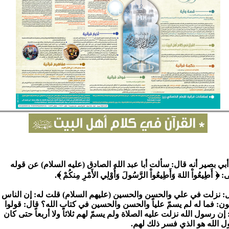
بي بصير أنه قال: سألت أبا عبد الله الصادق (عليه السلام) عن قوله
﴾
﴿
ى:
أَطِيعُواْ اللهَ وَأَطِيعُواْ الرَّسُولَ وَأُوْلِي الأَمْرِ مِنكُمْ
.
: نزلت في علي والحسن والحسين (عليهم السلام) قلت له: إن الناس
ون: فما له لم يسمّ علياً والحسن والحسين في كتاب الله؟ قال: قولوا
 إن رسول الله نزلت عليه الصلاة ولم يسمّ لهم ثلاثاً ولا أربعاً حتى كان
 الله هو الذي فسر ذلك لهم.