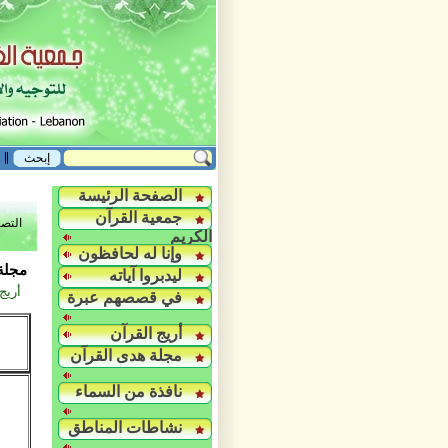
الصفحة الرئيسة
جمعية القرآن
التص
الكريم
وإنا له لحافظون
مجلة 
ليدبروا آياته
أريج
في قصصهم عبرة
أريج القرآن
مجلة هدى القرآن
نافذة من السماء
نشاطات المناطق