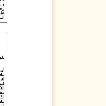
وال
رحم
عام
الم
يقول
أي 
تناف
لتر
قبي
الت
مشر
اسْت
بنا