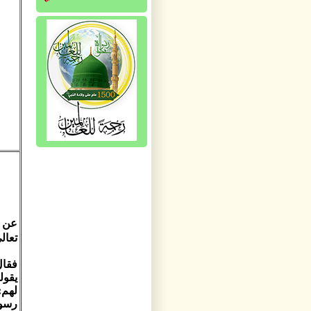
عن أ
تعال
فقال
يقول
لهم:
رسول