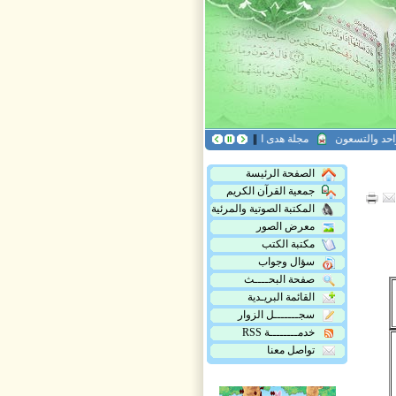
لتسعون
مجلة هدى القرآن العدد التاسع عشر
مجلة أريج القرآن، العدد الخامس والت
الصفحة الرئيسة
جمعية القرآن الكريم
المكتبة الصوتية والمرئية
معرض الصور
مكتبة الكتب
سؤال وجواب
صفحة البحــــث
القائمة البريـدية
سجـــــــل الزوار
خدمــــــــة RSS
تواصل معنا