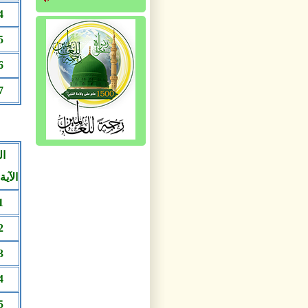
4
5
6
7
الآية 63
1
2
3
4
5