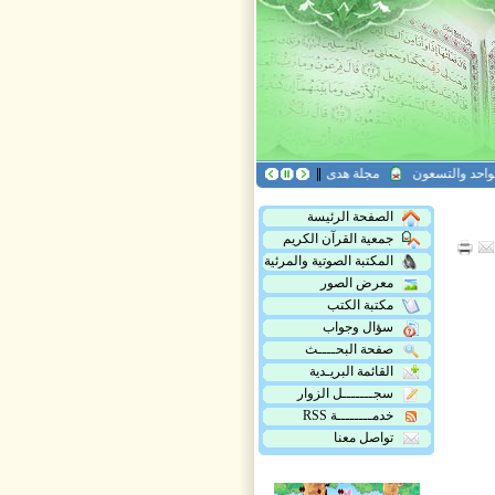
احد والتسعون
مجلة هدى القرآن العدد التاسع عشر
مجلة أريج القرآن، العدد الخام
الصفحة الرئيسة
جمعية القرآن الكريم
المكتبة الصوتية والمرئية
معرض الصور
مكتبة الكتب
سؤال وجواب
صفحة البحــــث
القائمة البريـدية
سجـــــــل الزوار
خدمــــــــة RSS
تواصل معنا