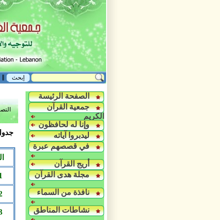
الصفحة الرئيسة
جمعية القرآن
التص
الكريم
وإنا له لحافظون
جدول 
ليدبروا آياته
في قصصهم عبرة
الر
أريج القرآن
مجلة هدى القرآن
1
نافذة من السماء
2
نشاطات المناطق
3