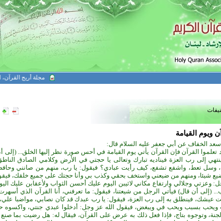
مجلة أريج القرآن، الع
نيفات
ن ويوم القيامة
عد الخفاف عن أبي جعفر عليه السلام قال:
 تعلموا القرآن فإن القرآن يأتي يوم القيامة في أحس صورة نظر إليها الخلق... (إلى أ
تهي إلى رب العزة فيناديه تبارك وتعالى يا حجتي في الأرض وكلامي الصادق الناطق
 وسل تعط، واشفع تشفع، كيف رأيت عبادي؟ فيقول: يا رب، منهم من صانني وحاف
يع شيئا، ومنهم من ضيعني واستخف بحقي وكذب بي وأنا حجتك على جميع خلقك، فيقول
: وعزتي وجلالي وارتفاع مكاني لاثيبن اليوم عليك أحسن الثواب ولأعقابن عليك اليوم
... (إلى أن قال) فيأتي الرجل من شيعتنا، فيقول: ما تعرفني، أنا القرآن الذي أسهرت
 عيشك، فينطلق به إلى رب العزة، فيقول: يا رب عبدك قد كان نصابي، مواضبا علي، 
ويحب بسبب ويحب في ويبغض، فيقول الله عز وجل: أدخلوا عبدي جنتي، واكسوه ح
جنة، وتوجوه بتاج، فإذا فعل ذلك به عرض على القرآن، فيقال له: هل رضيت بما صنع 