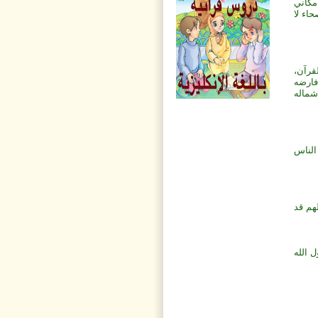
مكاني
حاء لا
قرآن،
فارضه
شماله
 الناس
هم قد
 الله