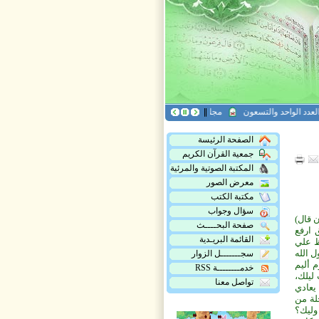
دد الواحد والتسعون
مجلة هدى القرآن العدد التاسع عشر
مجلة أريج القرآن، العدد
الصفحة الرئيسة
جمعية القرآن الكريم
المكتبة الصوتية والمرئية
معرض الصور
مكتبة الكتب
سؤال وجواب
ن قال)
صفحة البحــــث
 ارفع
القائمة البريـدية
ظ علي
 الله
سجـــــــل الزوار
 أليم
خدمــــــــة RSS
 ليلك،
تواصل معنا
يعادي
لة من
وليك؟