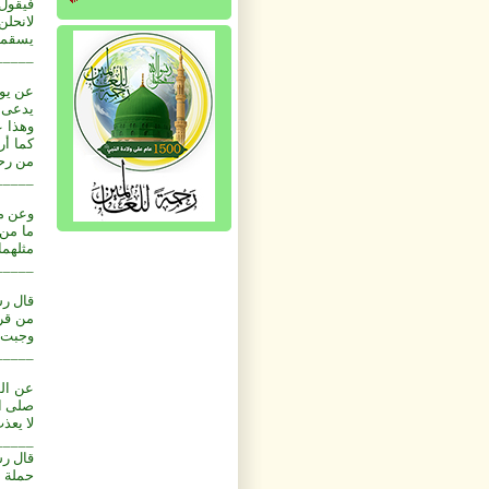
فيقول:
لانحلن
يسقمون
_____
عن يون
يدعى ا
وهذا ع
كما أر
من رحم
_____
وعن مع
ما من 
مثلهما.
_____
قال رس
من قرأ
وجبت ل
_____
عن الو
صلى ال
لا يعذ
_____
قال رس
حملة ا