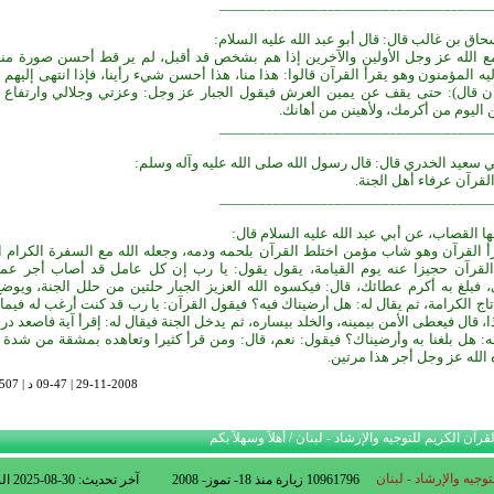
___________________________________
اق بن غالب قال: قال أبو عبد الله عليه السلام:
ع الله عز وجل الأولين والآخرين إذا هم بشخص قد أقبل، لم ير قط أحسن صورة منه،
يه المؤمنون وهو يقرأ القرآن قالوا: هذا منا، هذا أحسن شيء رأينا، فإذا انتهى إليهم ج
ن قال): حتى يقف عن يمين العرش فيقول الجبار عز وجل: وعزتي وجلالي وارتفاع 
 اليوم من أكرمك، ولأهينن من أهانك.
___________________________________
 سعيد الخدري قال: قال رسول الله صلى الله عليه وآله وسلم:
لقرآن عرفاء أهل الجنة.
___________________________________
ا القصاب، عن أبي عبد الله عليه السلام قال:
 القرآن وهو شاب مؤمن اختلط القرآن بلحمه ودمه، وجعله الله مع السفرة الكرام ال
لقرآن حجيزا عنه يوم القيامة، يقول يقول: يا رب إن كل عامل قد أصاب أجر عمل
 فبلغ به أكرم عطائك، قال: فيكسوه الله العزيز الجبار حلتين من حلل الجنة، ويوض
اج الكرامة، ثم يقال له: هل أرضيناك فيه؟ فيقول القرآن: يا رب قد كنت أرغب له فيما
، قال فيعطى الأمن بيمينه، والخلد بيساره، ثم يدخل الجنة فيقال له: إقرأ آية فاصعد در
ه: هل بلغنا به وأرضيناك؟ فيقول: نعم، قال: ومن قرأ كثيرا وتعاهده بمشقة من شدة
الله عز وجل أجر هذا مرتين.
29-11-2008 | 09-47 د | 8507 قراءة
قرآن الكريم للتوجيه والإرشاد - لبنان / أهلاً وسهلاً بكم
وجيه والإرشاد - لبنان
10961796 زيارة منذ 18- تموز- 2008
آخر تحديث:
2025-08-30
الساعة: 