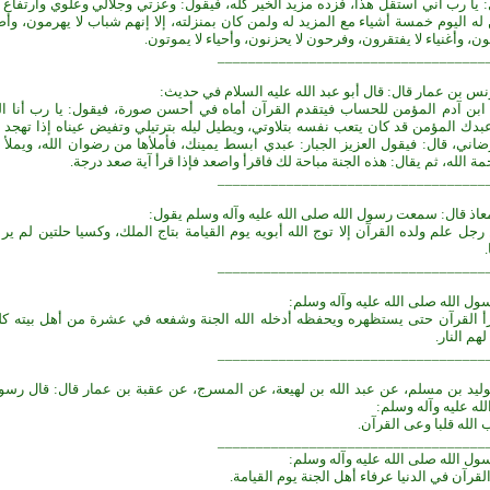
 يا رب اني استقل هذا، فزده مزيد الخير كله، فيقول: وعزتي وجلالي وعلوي وارتفاع 
 له اليوم خمسة أشياء مع المزيد له ولمن كان بمنزلته، إلا إنهم شباب لا يهرمون، وأص
، وأغنياء لا يفتقرون، وفرحون لا يحزنون، وأحياء لا يموتون.
___________________________________
س بن عمار قال: قال أبو عبد الله عليه السلام في حديث:
بن آدم المؤمن للحساب فيتقدم القرآن أماه في أحسن صورة، فيقول: يا رب أنا ال
بدك المؤمن قد كان يتعب نفسه بتلاوتي، ويطيل ليله بترتيلي وتفيض عيناه إذا تهجد 
ضاني، قال: فيقول العزيز الجبار: عبدي ابسط يمينك، فأملأها من رضوان الله، ويملأ 
ة الله، ثم يقال: هذه الجنة مباحة لك فاقرأ واصعد فإذا قرأ آية صعد درجة.
___________________________________
اذ قال: سمعت رسول الله صلى الله عليه وآله وسلم يقول:
رجل علم ولده القرآن إلا توج الله أبويه يوم القيامة بتاج الملك، وكسيا حلتين لم ير
___________________________________
ول الله صلى الله عليه وآله وسلم:
 القرآن حتى يستظهره ويحفظه أدخله الله الجنة وشفعه في عشرة من أهل بيته كل
هم النار.
___________________________________
ليد بن مسلم، عن عبد الله بن لهيعة، عن المسرج، عن عقبة بن عمار قال: قال رسول
له عليه وآله وسلم:
ب الله قلبا وعى القرآن.
___________________________________
ول الله صلى الله عليه وآله وسلم:
لقرآن في الدنيا عرفاء أهل الجنة يوم القيامة.