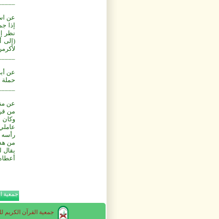
_____
عن اسح
إذا جم
نظر إل
(إلى أ
لأكرمن
_____
عن أبي
حملة ا
_____
عن منه
من قرأ
وكان ا
عاملي،
رأسه ت
من هذا
يقال ل
أعطاه 
جمعية ال
جمعية القرآن الكريم للت