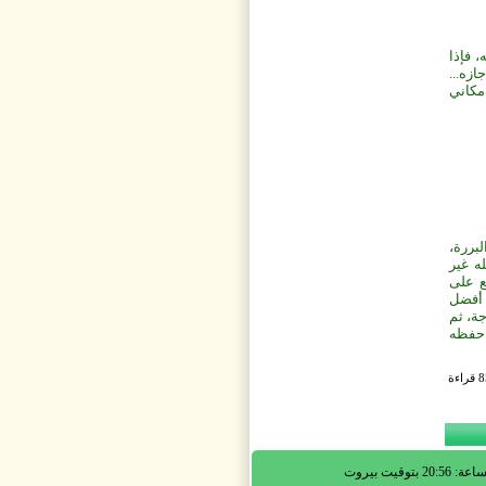
 فإذا
ازه...
مكاني
بررة،
ه غير
ع على
 أفضل
جة، ثم
 حفظه
20:56 بتوقيت بيروت