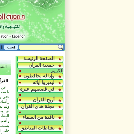
الصفحة الرئيسة
جمعية القرآن
التص
الكريم
وإنا له لحافظون
القرآ
ليدبروا آياته
عن س
في قصصهم عبرة
يا سعد
حتى ين
أريج القرآن
رأسك،
مجلة هدى القرآن
ولم يض
عز وجل
العقاب
نافذة من السماء
وأنصبت
بسبب 
نشاطات المناطق
حلل ال