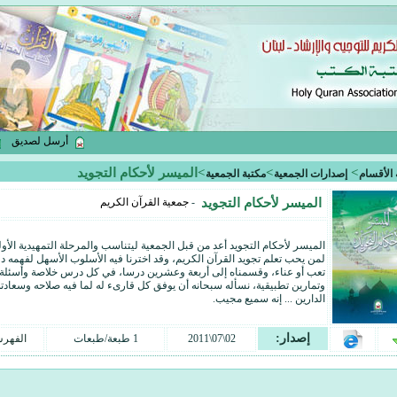
أرسل لصديق
>
>
>الميسر لأحكام التجويد
 الأقسام
إصدارات الجمعية
مكتبة الجمعية
-
جمعية القرآن الكريم
الميسر لأحكام التجويد
الميسر لأحكام التجويد أعد من قبل الجمعية ليتناسب والمرحلة التمهيدية الأو
لمن يحب تعلم تجويد القرآن الكريم، وقد اخترنا فيه الأسلوب الأسهل لفهمه د
تعب أو عناء، وقسمناه إلى أربعة وعشرين درسا، في كل درس خلاصة وأسئلة
وتمارين تطبيقية، نسأله سبحانه أن يوفق كل قارىء له لما فيه صلاحه وسعادت
الدارين ... إنه سميع مجيب.
إصدار:
02\07\2011
1 طبعة/طبعات
الفهر