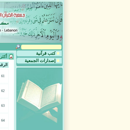
كتب قرآنية
أكثر
إصدارات الجمعية
الرقم
61
62
63
64