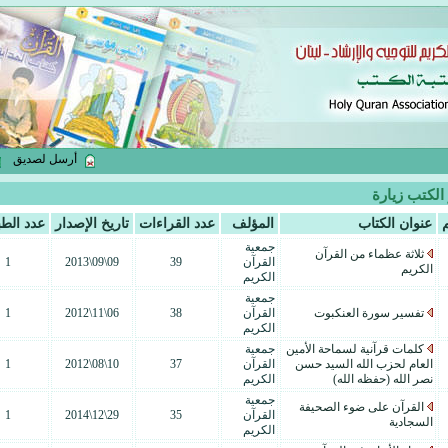
أرسل لصديق
 الكتب زيارة
عنوان الكتاب
المؤلف
عدد القراءات
تاريخ الإصدار
عدد الط
جمعية
ثلاثة عظماء من القرآن
القرآن
39
09\09\2013
1
الكريم
الكريم
جمعية
تفسير سورة العنكبوت
القرآن
38
06\11\2012
1
الكريم
كلمات قرآنية لسماحة الأمين
جمعية
العام لحزب الله السيد حسن
القرآن
37
10\08\2012
1
نصر الله (حفظه الله)
الكريم
جمعية
القرآن على ضوء الصحيفة
القرآن
35
29\12\2014
1
السجادية
الكريم