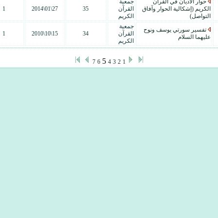
حوار الأديان في القرآن
جمعية
الكريم (إشكالية الحوار وآفاق
القرآن
35
27\01\2014
1
التواصل)
الكريم
جمعية
تفسير سورتي يوسف ونوح
القرآن
34
15\10\2010
1
عليهما السلام
الكريم
5
7
6
4
3
2
1